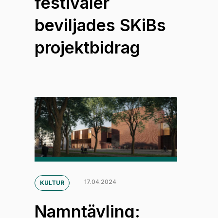
festivaler
beviljades SKiBs
projektbidrag
17.04.2024
KULTUR
Namntävling: