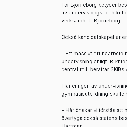
För Björneborg betyder besk
av undervisnings- och kultu
verksamhet i Björneborg.
Också kandidatskapet är en 
– Ett massivt grundarbete m
undervisning enligt IB-krit
central roll, berättar SKiB
Planeringen av undervisning
gymnasieutbildning skulle 
– Här önskar vi förstås att
övertyga också statens bes
Hartman.