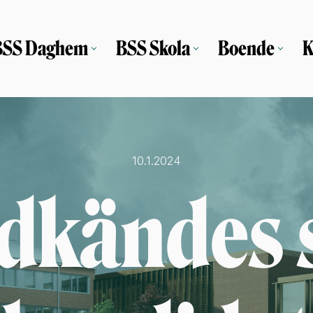
BSS Daghem
BSS Skola
Boende
K
10.1.2024
dkändes 