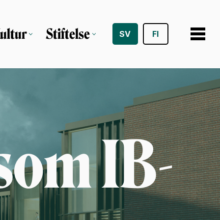
ultur
Stiftelse
SV
FI
som IB-