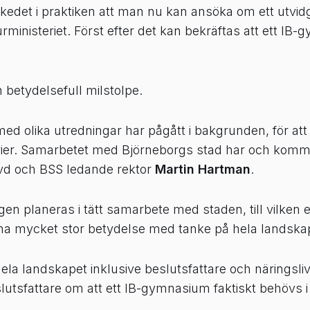
edet i praktiken att man nu kan ansöka om ett utvidg
rministeriet. Först efter det kan bekräftas att ett IB-
betydelsefull milstolpe.
ed olika utredningar har pågått i bakgrunden, för at
erier. Samarbetet med Björneborgs stad har och komme
s vd och BSS ledande rektor
Martin Hartman
.
en planeras i tätt samarbete med staden, till vilken e
ha mycket stor betydelse med tanke på hela landskape
 hela landskapet inklusive beslutsfattare och näringsl
lutsfattare om att ett IB-gymnasium faktiskt behövs i