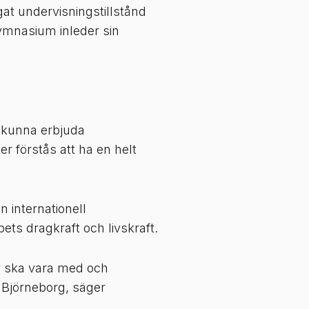
at undervisningstillstånd
gymnasium inleder sin
t kunna erbjuda
r förstås att ha en helt
n internationell
ts dragkraft och livskraft.
iv ska vara med och
 Björneborg, säger