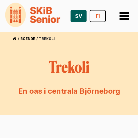
SV
FI
Hoppa
till
/
BOENDE
/
TREKOLI
innehåll
Trekoli
En oas i centrala Björneborg