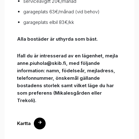
serviceavgift 20€/månad
garageplats 63€/månad (vid behov)
garageplats elbil 83€/kk
Alla bostäder är uthyrda som bäst.
Ifall du är intresserad av en lägenhet, mejla
anne.piuhola@skib.fi, med följande
information: namn, födelseår, mejladress,
telefonnummer, önskemål gällande
bostadens storlek samt vilket läge du har
som preferens (Mikalesgården eller
Trekoli).
Kartta