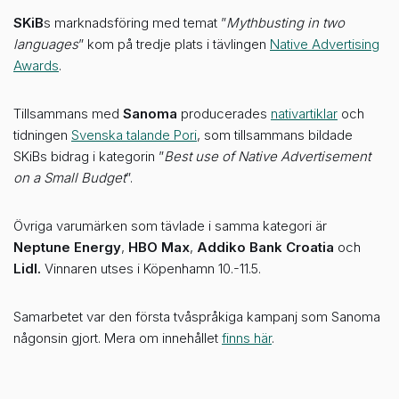
SKiB
s marknadsföring med temat ”
Mythbusting in two
languages
” kom på tredje plats i tävlingen
Native Advertising
Awards
.
Tillsammans med
Sanoma
producerades
nativartiklar
och
tidningen
Svenska talande Pori
, som tillsammans bildade
SKiBs bidrag i kategorin ”
Best use of Native Advertisement
on a Small Budget
”.
Övriga varumärken som tävlade i samma kategori är
Neptune Energy
,
HBO Max
,
Addiko Bank Croatia
och
Lidl.
Vinnaren utses i Köpenhamn 10.-11.5.
Samarbetet var den första tvåspråkiga kampanj som Sanoma
någonsin gjort. Mera om innehållet
finns här
.