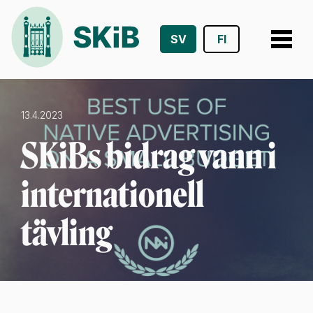
SV
FI
Hoppa
till
innehåll
13.4.2023
SKiBs bidrag vann i
internationell
tävling