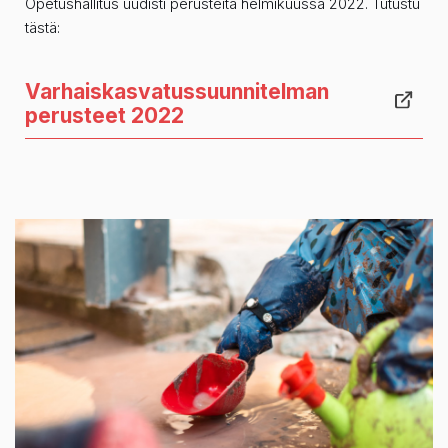
Opetushallitus uudisti perusteita helmikuussa 2022. Tutustu
tästä:
Varhaiskasvatussuunnitelman
perusteet 2022