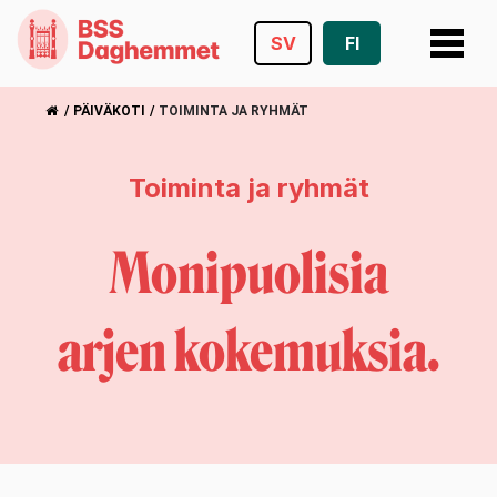
SV
FI
Siirry
/
PÄIVÄKOTI
/
TOIMINTA JA RYHMÄT
suoraan
sisältöön
Toiminta ja ryhmät
Monipuolisia
arjen kokemuksia.