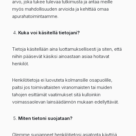
arvo, joka tukee tulevaa tutkimusta ja antaa meille
myös mahdollisuuden arvioida ja kehittää omaa
apurahatoimintaamme.
Kuka voi käsitellä tietojani?
Tietoja käsitellään aina luottamuksellisesti ja siten, että
niihin pääsevät käsiksi ainoastaan asiaa hoitavat
henkilöt.
Henkilötietoja ei luovuteta kolmansille osapuolille,
paitsi jos toimivaltaisten viranomaisten tai muiden
tahojen esittämät vaatimukset sitä kulloinkin
voimassaolevan lainsäädännön mukaan edellyttävät.
Miten tietoni suojataan?
Olemme suojanneet henkilötietosi asiatonta käyttöä