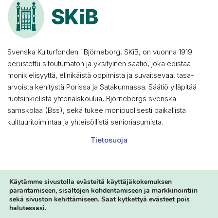
Svenska Kulturfonden i Björneborg, SKiB, on vuonna 1919
perustettu sitoutumaton ja yksityinen säätiö, joka edistää
monikielisyyttä, elinikäistä oppimista ja suvaitsevaa, tasa-
arvoista kehitystä Porissa ja Satakunnassa. Säätiö ylläpitää
ruotsinkielistä yhtenäiskoulua, Björneborgs svenska
samskolaa (Bss), sekä tukee monipuolisesti paikallista
kulttuuritoimintaa ja yhteisöllistä senioriasumista.
Tietosuoja
Käytämme sivustolla evästeitä käyttäjäkokemuksen
parantamiseen, sisältöjen kohdentamiseen ja markkinointiin
© 2024 SKiB
sekä sivuston kehittämiseen. Saat kytkettyä evästeet pois
halutessasi.