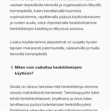
vastaan tarpeellisilla teknisillä ja organisaatioon liittyvillä
toimenpiteillä, kuten kiinnittämällä huomiota
sopimuksiimme, rajoittamalla pääsyä käyttöoikeuksien
ja roolien avulla, sekä ohjeistamalla henkilöstöämme
henkilötietojen käsittelyyn liittyvissä asioissa.
Lisäksi käyttämämme järjestelmät on suojattu hyvien
tapojen mukaisesti palomuureilla, salasanoilla ja muilla
teknisillä toimenpiteillä.
Miten voin vaikuttaa henkilötietojeni
käyttöön?
Sinulla on oikeus tarkistaa mitä henkilötietoja olemme
sinusta mahdollisesti keränneet. Tarkistuspyyntö tulee
tehdä henkilökohtaisesti, kirjallisena ja sinun tulee
tarvittaessa pystyä todentamaan henkilöllisyytesi.
Pidätämme oikeuden joko evätä tarkistuspyyntösi tai