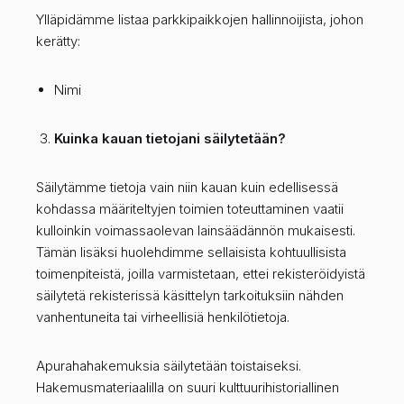
Ylläpidämme listaa parkkipaikkojen hallinnoijista, johon
kerätty:
Nimi
Kuinka kauan tietojani säilytetään?
Säilytämme tietoja vain niin kauan kuin edellisessä
kohdassa määriteltyjen toimien toteuttaminen vaatii
kulloinkin voimassaolevan lainsäädännön mukaisesti.
Tämän lisäksi huolehdimme sellaisista kohtuullisista
toimenpiteistä, joilla varmistetaan, ettei rekisteröidyistä
säilytetä rekisterissä käsittelyn tarkoituksiin nähden
vanhentuneita tai virheellisiä henkilötietoja.
Apurahahakemuksia säilytetään toistaiseksi.
Hakemusmateriaalilla on suuri kulttuurihistoriallinen