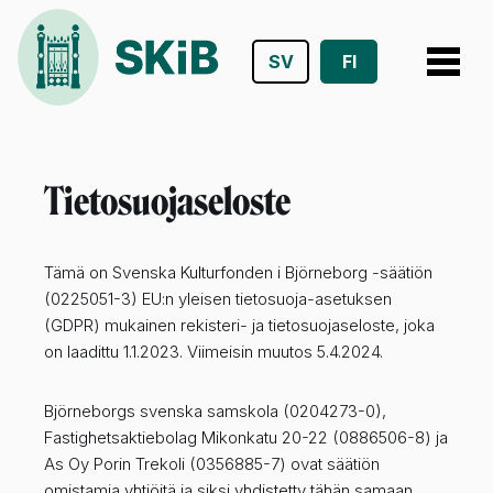
SV
FI
Siirry
suoraan
sisältöön
Tietosuojaseloste
Tämä on Svenska Kulturfonden i Björneborg -säätiön
(0225051-3) EU:n yleisen tietosuoja-asetuksen
(GDPR) mukainen rekisteri- ja tietosuojaseloste, joka
on laadittu 1.1.2023. Viimeisin muutos 5.4.2024.
Björneborgs svenska samskola (0204273-0),
Fastighetsaktiebolag Mikonkatu 20-22 (0886506-8) ja
As Oy Porin Trekoli (0356885-7) ovat säätiön
omistamia yhtiöitä ja siksi yhdistetty tähän samaan