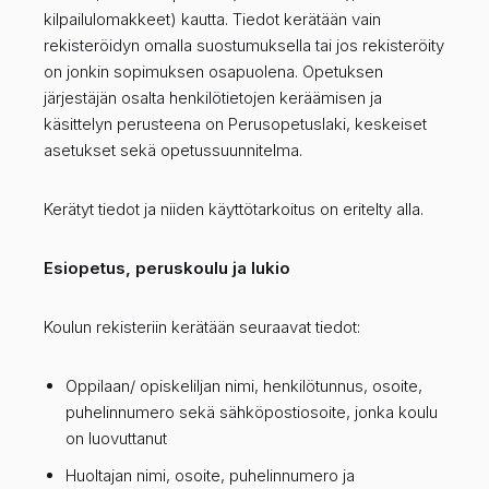
kilpailulomakkeet) kautta. Tiedot kerätään vain
rekisteröidyn omalla suostumuksella tai jos rekisteröity
on jonkin sopimuksen osapuolena. Opetuksen
järjestäjän osalta henkilötietojen keräämisen ja
käsittelyn perusteena on Perusopetuslaki, keskeiset
asetukset sekä opetussuunnitelma.
Kerätyt tiedot ja niiden käyttötarkoitus on eritelty alla.
Esiopetus, peruskoulu ja lukio
Koulun rekisteriin kerätään seuraavat tiedot:
Oppilaan/ opiskeliljan nimi, henkilötunnus, osoite,
puhelinnumero sekä sähköpostiosoite, jonka koulu
on luovuttanut
Huoltajan nimi, osoite, puhelinnumero ja