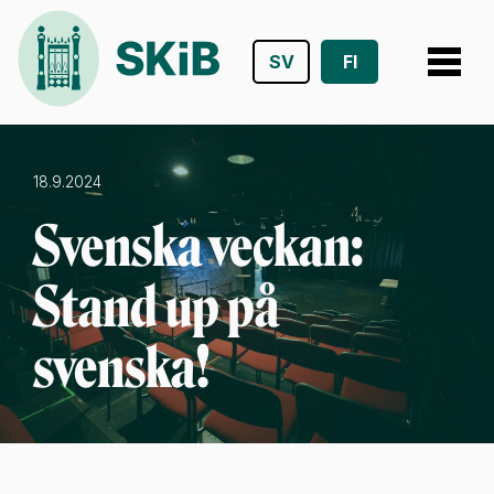
SV
FI
Siirry
suoraan
sisältöön
18.9.2024
Svenska veckan:
Stand up på
svenska!