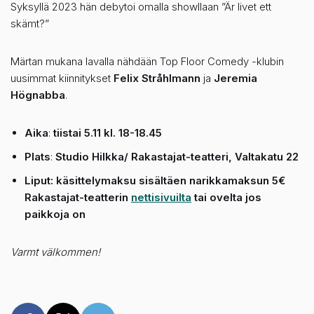
Syksyllä 2023 hän debytoi omalla showllaan ”Är livet ett
skämt?”
Märtan mukana lavalla nähdään Top Floor Comedy -klubin
uusimmat kiinnitykset
Felix Stråhlmann
ja
Jeremia
Högnabba
.
Aika
:
tiistai 5.11 kl. 18-18.45
Plats
:
Studio Hilkka/ Rakastajat-teatteri, Valtakatu 22
Liput: käsittelymaksu sisältäen narikkamaksun 5€
Rakastajat-teatterin
nettisivuilta
tai ovelta jos
paikkoja on
Varmt välkommen!