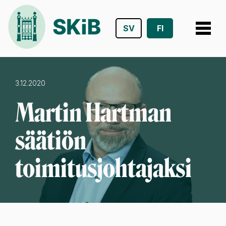
SV
FI
Siirry
suoraan
sisältöön
3.12.2020
Martin Hartman
säätiön
toimitusjohtajaksi